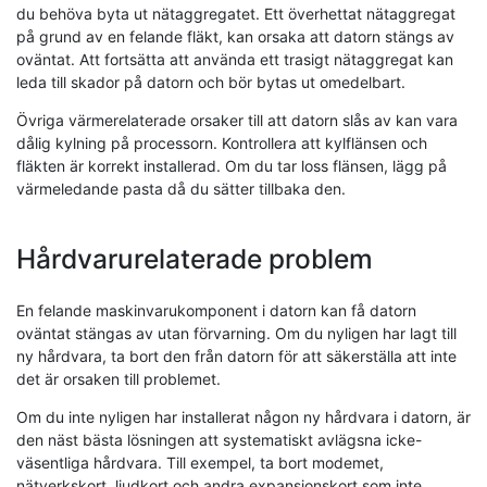
du behöva byta ut nätaggregatet. Ett överhettat nätaggregat
på grund av en felande fläkt, kan orsaka att datorn stängs av
oväntat. Att fortsätta att använda ett trasigt nätaggregat kan
leda till skador på datorn och bör bytas ut omedelbart.
Övriga värmerelaterade orsaker till att datorn slås av kan vara
dålig kylning på processorn. Kontrollera att kylflänsen och
fläkten är korrekt installerad. Om du tar loss flänsen, lägg på
värmeledande pasta då du sätter tillbaka den.
Hårdvarurelaterade problem
En felande maskinvarukomponent i datorn kan få datorn
oväntat stängas av utan förvarning. Om du nyligen har lagt till
ny hårdvara, ta bort den från datorn för att säkerställa att inte
det är orsaken till problemet.
Om du inte nyligen har installerat någon ny hårdvara i datorn, är
den näst bästa lösningen att systematiskt avlägsna icke-
väsentliga hårdvara. Till exempel, ta bort modemet,
nätverkskort, ljudkort och andra expansionskort som inte