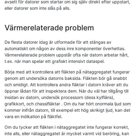
avsett för datorer som startar om sig själv direkt efter uppstart,
eller datorer som inte slås på alls.
Värmerelaterade problem
De flesta datorer idag är utformade för att stängas av
automatiskt om någon av dess inre komponenter överhettas.
Värmerelaterade problem uppstår ofta när datorn arbetar hårt,
t.ex. när man spelar ett grafiskt intensivt dataspel.
Börja med att kontrollera att fläkten på nätaggregatet fungerar
genom att undersöka datorns baksida. Fläkten bör gå snabbt
och smidigt. Att kontrollera andra fläktar i datorn kräver att du
öppnar lådan för att inspektera dem. När du väl har tillgång till
insidan av datorn, undersök processorn (dess kylfläns),
grafikkort, och chassifläktar . Om du har hört onormala ljud som
kommer inifrån datorn, till exempel ett hög skrikigt ljud, kan det
vara en indikation på fläktfel.
Om du tycker att fläkten i nätaggregatet inte fungerar korrekt,
inte alls, eller nätaggregatet är mycket varmt vid beröring, kan